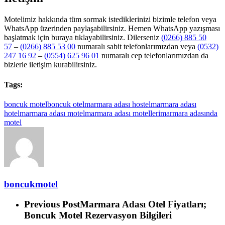
Motelimiz hakkında tüm sormak istediklerinizi bizimle telefon veya
WhatsApp üzerinden paylaşabilirsiniz. Hemen WhatsApp yazışması
başlatmak için buraya tıklayabilirsiniz. Dilerseniz
(0266) 885 50
57
–
(0266) 885 53 00
numaralı sabit telefonlarımızdan veya
(0532)
247 16 92
–
(0554) 625 96 01
numaralı cep telefonlarımızdan da
bizlerle iletişim kurabilirsiniz.
Tags:
boncuk motel
boncuk otel
marmara adası hostel
marmara adası
hotel
marmara adası motel
marmara adası motelleri
marmara adasında
motel
boncukmotel
Previous Post
Marmara Adası Otel Fiyatları;
Boncuk Motel Rezervasyon Bilgileri