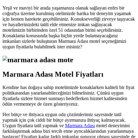
Yeşil ve maviyi bir arada yaşamanıza olanak sağlayan enfes bir
coğrafya üzerine kurulmuş otelimizde harika bir deneyim yaşamak
için hemen harekete geçebilirsiniz. Konukseverliği zirveye taşıyacak
ve hayallerinizdeki tatili elde etmenize imkan sağlayacak
motelimizin birbirinden özel 51 odasından birini seçebilirsiniz.
Konaklama konusunda başka hiçbir yerde bulamayacağınız
imkanları sizlerle buluşturan Marmara Adası motel seçeneğimizi
uygun fiyatlarla bulabilmek ister misiniz?
Marmara Adası Motel Fiyatları
Kendine has doğaya sahip motelimizde konaklarken kaliteli bir fiyat
politikasından yararlanabileceğinizi bilmelisiniz. Çünkü uygun
fiyatlarla sizlere hizmet sunmayı hedeflerken hizmet kalitesinden
ödün vermemeye de özen gösteriyoruz.
Her bütçe ve ihtiyaca uygun oda çözümlerimiz sayesinde tatil
yapmak için çok ciddi bir bütçe ayırmanıza ihtiyaç kalmayacak.
Uygun fiyatlara tatil yapmak ve
Marmara Adası
motel deneyimini
farklılaştırmak adına bizi tercih etme ayrıcalıklarından yararlanmaya
başlayın! Fiyatları kadar farklı imkanlar sunuyor olması sayesinde de