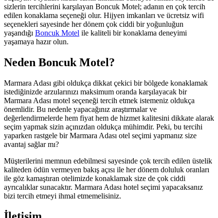
sizlerin tercihlerini karşılayan Boncuk Motel; adanın en çok tercih
edilen konaklama seçeneği olur. Hijyen imkanları ve ücretsiz wifi
seçenekleri sayesinde her dönem çok ciddi bir yoğunluğun
yaşandığı
Boncuk Motel
ile kaliteli bir konaklama deneyimi
yaşamaya hazır olun.
Neden Boncuk Motel?
Marmara Adası gibi oldukça dikkat çekici bir bölgede konaklamak
istediğinizde arzularınızı maksimum oranda karşılayacak bir
Marmara Adası motel seçeneği tercih etmek istemeniz oldukça
önemlidir. Bu nedenle yapacağınız araştırmalar ve
değerlendirmelerde hem fiyat hem de hizmet kalitesini dikkate alarak
seçim yapmak sizin açınızdan oldukça mühimdir. Peki, bu tercihi
yaparken rastgele bir Marmara Adası otel seçimi yapmanız size
avantaj sağlar mı?
Müşterilerini memnun edebilmesi sayesinde çok tercih edilen üstelik
kaliteden ödün vermeyen bakış açısı ile her dönem doluluk oranları
ile göz kamaştıran otelimizde konaklamak size de çok ciddi
ayrıcalıklar sunacaktır. Marmara Adası hotel seçimi yapacaksanız
bizi tercih etmeyi ihmal etmemelisiniz.
İletişim