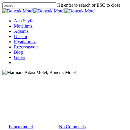
Hit enter to search or ESC to close
Ana Sayfa
Motelimiz
Adamız
Ulaşım
Fiyatlarımız
Rezervasyon
Blog
Galeri
Marmara Adası Konaklama
Marmara Adası Tatil
Marmara Adası Motel; Boncuk
Motel
By
boncukmotel
28 Eylül 2020
No Comments